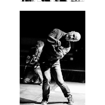
Coproduction
Duboc, Olga de Soto et Rosalind
24 & 25 novembre 2017 – Les
La Pop
Crisp.
Brigittines, Bruxelles – TRAFFIC
En 1999, la performance Come out,
13 & 14 avril 2018 – Scène nationale,
duo sur la musique éponyme de Steve
Orléans
Reich, jette les bases de son univers.
Il crée aussi Blood Roses, pièce pour
huit danseuses sur les Suites pour
clavecin de Purcell. L’ensemble
l’Abrupt est fondé en 2000,
rassemblant des collaborateurs déjà
fidèles. En 2000 à l’invitation du
festival Mouvements d’Automne, il
crée -Häftling-, pièce pour huit
danseurs et trois musiciens au théâtre
de l’Etoile du Nord. En 2002, il
chorégraphie et danse Sous
surveillance, solo commenté en direct
par l’analyste du mouvement Nathalie
Schulman, en interaction avec la
musique de Laurent Perrier et les
lumières de Valérie Sigward.
Downfall, création pour le festival
Faits d’Hiver 2004, lui amène une
première reconnaissance décisive,