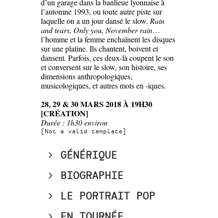
d’un garage dans la banlieue lyonnaise à
l’automne 1993, ou toute autre piste sur
laquelle on a un jour dansé le slow.
Rain
and tears, Only you, November rain
…
l’homme et la femme enchaînent les disques
sur une platine. Ils chantent, boivent et
dansent. Parfois, ces deux-là coupent le son
et conversent sur le slow, son histoire, ses
dimensions anthropologiques,
musicologiques, et autres mots en -iques.
28, 29 & 30 MARS 2018 À 19H30
[CRÉATION]
Durée : 1h30 environ
[Not a valid template]
GÉNÉRIQUE
BIOGRAPHIE
Thomas Guillaud-
Mise en scène
LE PORTRAIT POP
Bataille et Maya Boquet
Thomas Guillaud-Bataille
Texte* et recherche
Thomas Guillaud-Bataille explore le
EN TOURNÉE
Thomas Guillaud-
documentaire
sonore dans un esprit expérimental et