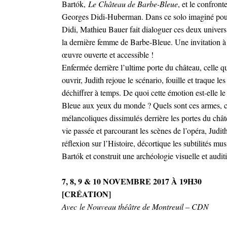
Bartók,
Le Château de Barbe-Bleue
, et le confron
Georges Didi-Huberman. Dans ce solo imaginé pou
Didi, Mathieu Bauer fait dialoguer ces deux univers 
la dernière femme de Barbe-Bleue. Une invitation 
œuvre ouverte et accessible !
Enfermée derrière l’ultime porte du château, celle qu
ouvrir, Judith rejoue le scénario, fouille et traque les
déchiffrer à temps. De quoi cette émotion est-elle l
Bleue aux yeux du monde ? Quels sont ces armes, c
mélancoliques dissimulés derrière les portes du châte
vie passée et parcourant les scènes de l’opéra, Judi
réflexion sur l’Histoire, décortique les subtilités mu
Bartók et construit une archéologie visuelle et audit
7, 8, 9 & 10 NOVEMBRE 2017 À 19H30
[CRÉATION]
Avec
le Nouveau théâtre de Montreuil – CDN