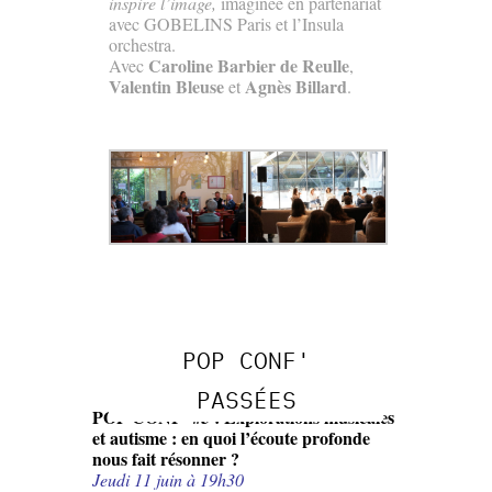
inspire l’image,
imaginée en partenariat
avec GOBELINS Paris et l’Insula
orchestra.
Caroline Barbier de Reulle
Avec
,
Valentin Bleuse
Agnès Billard
et
.
POP CONF'
PASSÉES
POP CONF’ #5 : Explorations musicales
et autisme : en quoi l’écoute profonde
nous fait résonner ?
Jeudi 11 juin à 19h30