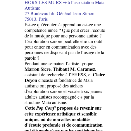
HORS LES MURS ⇢ à l’association Maia
Autisme
27 Boulevard du Général-Jean-Simon,
75013, Paris
Est-ce qu’écouter s’apprend ou est-ce une
compétence innée ? Que peut créer l’écoute
de la musique pour une personne autiste ?
L’exploration sonore peut-elle être un outil
pour entrer en communication avec des
personnes ne disposant pas de l’usage de la
parole ?
Pendant une semaine, l’artiste lyrique
Marion Sicre
Thibaut M. Caramez
,
,
Claire
assistant de recherche à l’EHESS, et
Doyon
cinéaste et fondatrice de Maia
autisme ont proposé des ateliers
d’exploration sonore et vocale à six jeunes
adultes autistes accompagné·e·s par la
structure Maia autisme.
Cette
propose de revenir sur
Pop Conf’
cette expérience artistique et sensible
unique, où de nouvelles modalités
d’écoute profonde et de communication
ont été exploré·e·s par les participant·e·s.