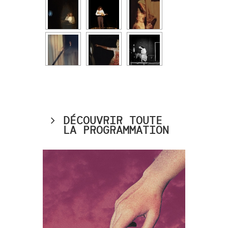
DÉCOUVRIR TOUTE
LA PROGRAMMATION
Samedi 28 septembre à 17h
, Bobbie Gentry
Ode to Billie Joe
(1967)
Nicolas Worms
#1
, pianiste et
Eden Tinto Collins
compositeur, et
,
performeur.se et musicien.ne
Rébecca Chaillon
#2
, comédienne et