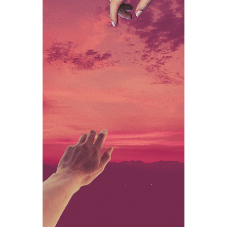
Sandra
metteure en scène, et
Calderan
, comédienne
Samedi 5 octobre à 17h
, op. 7, no. 4,
Diporti di Euterpe
Barbara Strozzi
(1659)
Lena Paugam
#1
, comédienne et
Milène Tournier
metteure en scène,
,
Lucas Lelièvre
autrice,
, créateur
sonore
Helena de Laurens
#2
, performeuse,
comédienne et chorégraphe
Samedi 12 octobre à 17h
, Michel Polnareff
Le Bal des Laze
(1968)
Julia Robert
#1
, chanteuse, altiste et
performeuse, en collaboration avec
Théodora Grimmeisen
, dramaturge
et designeuse
Anna Gaïotti
#2
, performeuse et