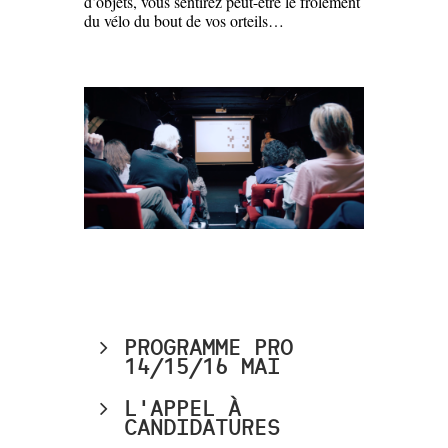
d’objets, vous sentirez peut-être le frôlement
du vélo du bout de vos orteils…
PROGRAMME PRO
14/15/16 MAI
L'APPEL À
CANDIDATURES
Pour les programmateur·rice·s les plus